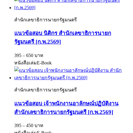
สำนักเลขาธิการนายกรัฐมนตรี
แนวข้อสอบ นิติกร สำนักเลขาธิการนายก
รัฐมนตรี [ก.พ.2569]
395 – 650 บาท
หนังสือเล่ม
E-Book
สำนักเลขาธิการนายกรัฐมนตรี
แนวข้อสอบ เจ้าพนักงานอาลักษณ์ปฏิบัติงาน
สำนักเลขาธิการนายกรัฐมนตรี [ก.พ.2569]
395 – 450 บาท
หนังสือเล่ม
E-Book