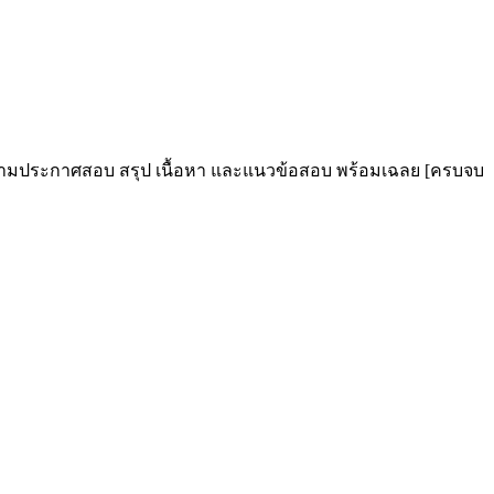
งตามประกาศสอบ สรุป เนื้อหา และแนวข้อสอบ พร้อมเฉลย [ครบจบ