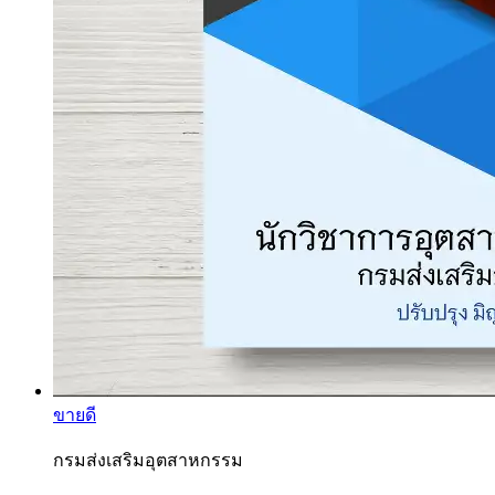
ขายดี
กรมส่งเสริมอุตสาหกรรม