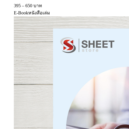
395 – 650 บาท
E-Book
หนังสือเล่ม