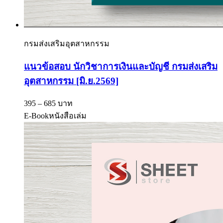
กรมส่งเสริมอุตสาหกรรม
แนวข้อสอบ นักวิชาการเงินและบัญชี กรมส่งเสริม
อุตสาหกรรม [มิ.ย.2569]
395 – 685 บาท
E-Book
หนังสือเล่ม