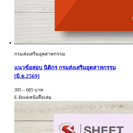
กรมส่งเสริมอุตสาหกรรม
แนวข้อสอบ นิติกร กรมส่งเสริมอุตสาหกรรม
[มิ.ย.2569]
395 – 685 บาท
E-Book
หนังสือเล่ม