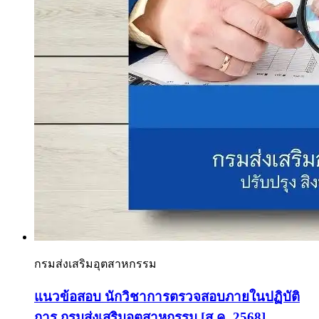
กรมส่งเสริมอุตสาหกรรม
แนวข้อสอบ นักวิชาการตรวจสอบภายในปฏิบัติ
การ กรมส่งเสริมอุตสาหกรรม [ส.ค. 2568]