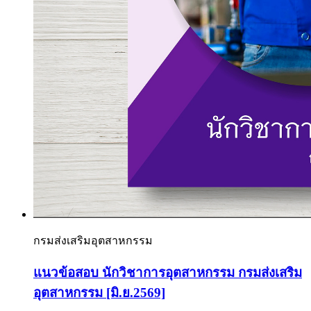
กรมส่งเสริมอุตสาหกรรม
แนวข้อสอบ นักวิชาการอุตสาหกรรม กรมส่งเสริม
อุตสาหกรรม [มิ.ย.2569]