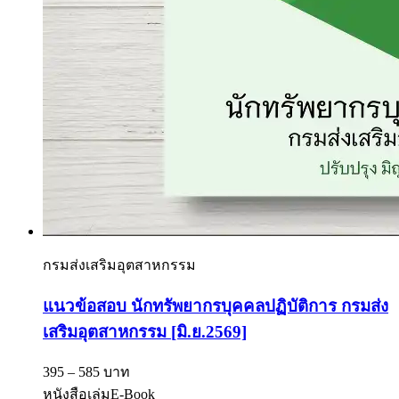
กรมส่งเสริมอุตสาหกรรม
แนวข้อสอบ นักทรัพยากรบุคคลปฏิบัติการ กรมส่ง
เสริมอุตสาหกรรม [มิ.ย.2569]
395 – 585 บาท
หนังสือเล่ม
E-Book