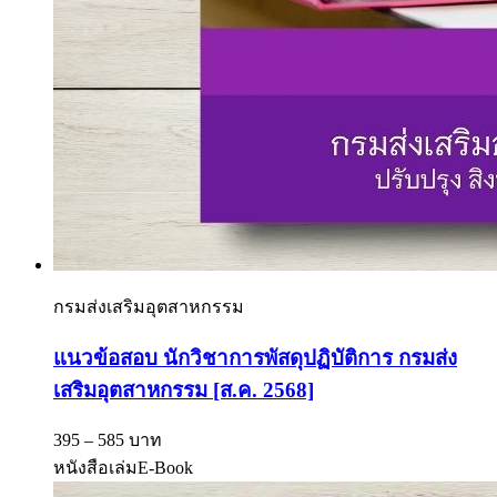
กรมส่งเสริมอุตสาหกรรม
แนวข้อสอบ นักวิชาการพัสดุปฏิบัติการ กรมส่ง
เสริมอุตสาหกรรม [ส.ค. 2568]
395 – 585 บาท
หนังสือเล่ม
E-Book