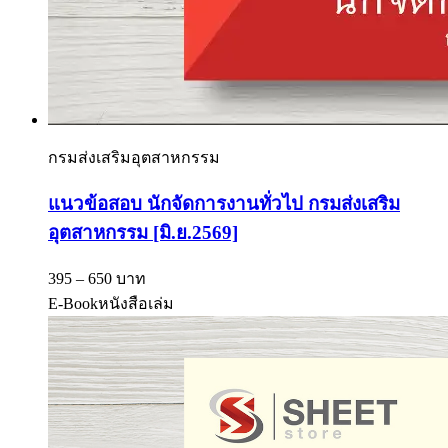
กรมส่งเสริมอุตสาหกรรม
แนวข้อสอบ นักจัดการงานทั่วไป กรมส่งเสริม
อุตสาหกรรม [มิ.ย.2569]
395 – 650 บาท
E-Book
หนังสือเล่ม