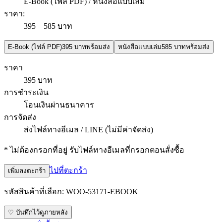
E-Book (ไฟล์ PDF) / หนังสือแบบเล่ม
ราคา
:
395 – 585 บาท
E-Book (ไฟล์ PDF)
395 บาท
พร้อมส่ง
หนังสือแบบเล่ม
585 บาท
พร้อมส่ง
ราคา
395 บาท
การชำระเงิน
โอนเงินผ่านธนาคาร
การจัดส่ง
ส่งไฟล์ทางอีเมล / LINE (ไม่มีค่าจัดส่ง)
* ไม่ต้องกรอกที่อยู่ รับไฟล์ทางอีเมลที่กรอกตอนสั่งซื้อ
ไปที่ตะกร้า
เพิ่มลงตะกร้า
รหัสสินค้าที่เลือก:
WOO-53171-EBOOK
♡ บันทึกไว้ดูภายหลัง