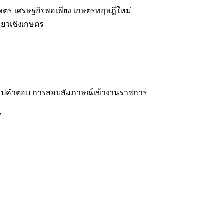
ษตร เศรษฐกิจพอเพียง เกษตรทฤษฎีใหม่
่ยวเชิงเกษตร
คริปคำตอบ การสอบสัมภาษณ์เข้างานราชการ
ร