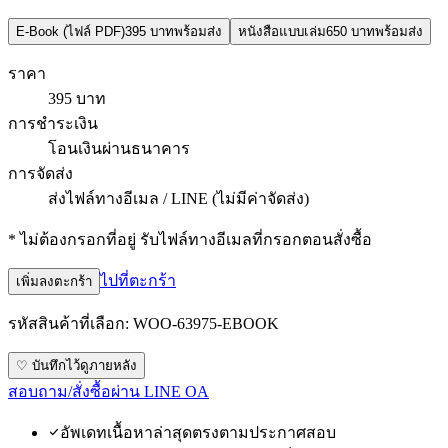
E-Book (ไฟล์ PDF)
395 บาท
พร้อมส่ง
หนังสือแบบเล่ม
650 บาท
พร้อมส่ง
ราคา
395 บาท
การชำระเงิน
โอนเงินผ่านธนาคาร
การจัดส่ง
ส่งไฟล์ทางอีเมล / LINE (ไม่มีค่าจัดส่ง)
* ไม่ต้องกรอกที่อยู่ รับไฟล์ทางอีเมลที่กรอกตอนสั่งซื้อ
ไปที่ตะกร้า
เพิ่มลงตะกร้า
รหัสสินค้าที่เลือก:
WOO-63975-EBOOK
♡ บันทึกไว้ดูภายหลัง
สอบถาม/สั่งซื้อผ่าน LINE OA
อัพเดทเนื้อหาล่าสุดตรงตามประกาศสอบ